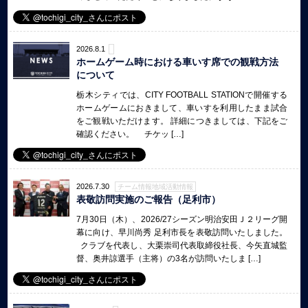
2026.8.1
ホームゲーム時における車いす席での観戦方法
について
栃木シティでは、CITY FOOTBALL STATIONで開催する
ホームゲームにおきまして、車いすを利用したまま試合
をご観戦いただけます。 詳細につきましては、下記をご
確認ください。 チケッ […]
2026.7.30
チーム情報地域活動情報
表敬訪問実施のご報告（足利市）
7月30日（木）、2026/27シーズン明治安田Ｊ２リーグ開
幕に向け、早川尚秀 足利市長を表敬訪問いたしました。
クラブを代表し、大栗崇司代表取締役社長、今矢直城監
督、奥井諒選手（主将）の3名が訪問いたしま […]