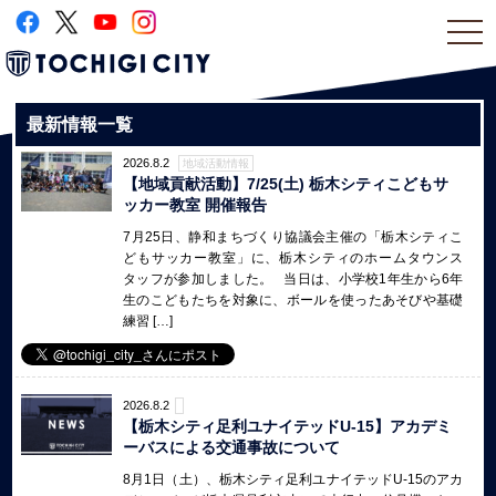
togg
navi
最新情報一覧
2026.8.2
地域活動情報
【地域貢献活動】7/25(土) 栃木シティこどもサ
ッカー教室 開催報告
7月25日、静和まちづくり協議会主催の「栃木シティこ
どもサッカー教室」に、栃木シティのホームタウンス
タッフが参加しました。 当日は、小学校1年生から6年
生のこどもたちを対象に、ボールを使ったあそびや基礎
練習 […]
2026.8.2
【栃木シティ足利ユナイテッドU-15】アカデミ
ーバスによる交通事故について
8月1日（土）、栃木シティ足利ユナイテッドU-15のアカ