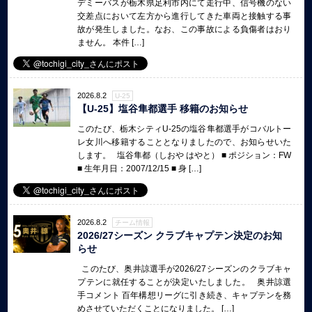
デミーバスが栃木県足利市内にて走行中、信号機のない
交差点において左方から進行してきた車両と接触する事
故が発生しました。なお、この事故による負傷者はおり
ません。 本件 […]
2026.8.2
U-25
【U-25】塩谷隼都選手 移籍のお知らせ
このたび、栃木シティU-25の塩谷隼都選手がコバルトー
レ女川へ移籍することとなりましたので、お知らせいた
します。 塩谷隼都（しおや はやと） ■ ポジション：FW
■ 生年月日：2007/12/15 ■ 身 […]
2026.8.2
チーム情報
2026/27シーズン クラブキャプテン決定のお知
らせ
このたび、奥井諒選手が2026/27シーズンのクラブキャ
プテンに就任することが決定いたしました。 奥井諒選
手コメント 百年構想リーグに引き続き、キャプテンを務
めさせていただくことになりました。 […]