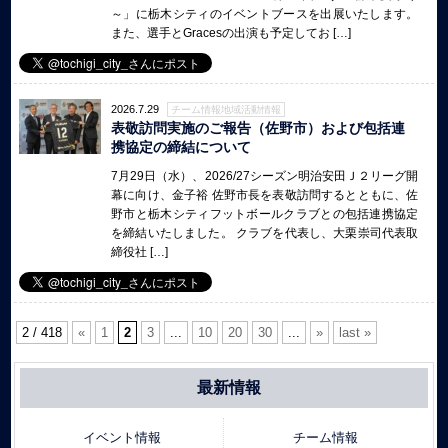
～」に栃木シティのイベントブースを出展いたします。
また、選手とGracesの出演も予定してお […]
2026.7.29
チーム情報地域活動情報
表敬訪問実施のご報告（佐野市）および包括連
携協定の締結について
7月29日（水）、2026/27シーズン明治安田Ｊ２リーグ開
幕に向け、金子裕 佐野市長を表敬訪問するとともに、佐
野市と栃木シティフットボールクラブとの包括連携協定
を締結いたしました。 クラブを代表し、大栗崇司代表取
締役社 […]
2 / 418
«
1
2
3
...
10
20
30
...
»
last »
最新情報
イベント情報
チーム情報