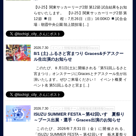
【U-25】関東サッカーリーグ2部 第12節 試合結果をお知
らせいたします。 【U-25】関東サッカーリーグ2部 第
12節
日 程：7月26日（日）16:00KO
試合会
場：朝霞中央公園 陸上競技場 […]
2026.7.30
イベント情報地域活動情報Graces
8/1 (土) ふるさと宮まつり Graces&チアスクー
ル生出演のお知らせ
このたび、８月1日(土)に開催される「第51回ふるさと
宮まつり」オンステージにGracesとチアスクール生が出
演いたします。ぜひご来場ください！ イベント概要 イ
ベント名 第51回ふるさと宮ま […]
2026.7.30
イベント情報チーム情報地域活動情報Graces
ISUZU SUMMER FESTA～第42回いすゞ夏祭り
～ブース出展・選手・Graces出演のお知らせ
このたび、2026年7月31日（金）に開催される、
「ISUZU SUMMER FESTA～第42回いすゞ栃木夏祭り