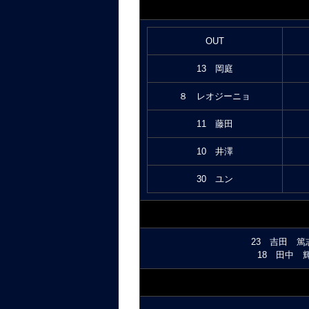
OUT
13 岡庭
８ レオジーニョ
11 藤田
10 井澤
30 ユン
23 吉田 篤志
18 田中 輝