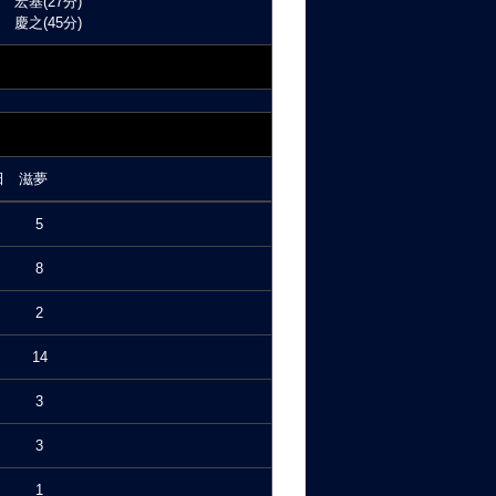
 宏基(27分)
 慶之(45分)
田 滋夢
5
8
2
14
3
3
1