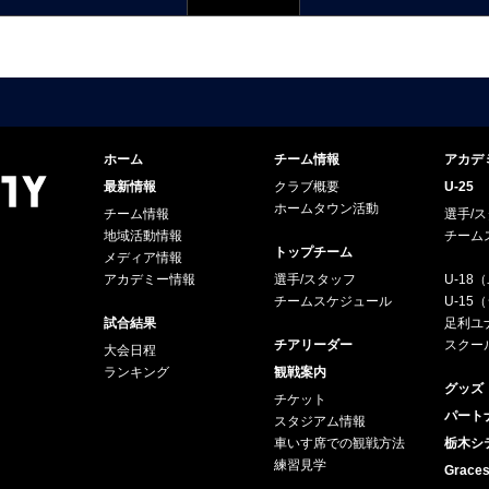
ホーム
チーム情報
アカデ
最新情報
クラブ概要
U-25
ホームタウン活動
チーム情報
選手/
地域活動情報
チーム
トップチーム
メディア情報
アカデミー情報
選手/スタッフ
U-18
チームスケジュール
U-1
試合結果
足利ユナ
チアリーダー
スクー
大会日程
ランキング
観戦案内
グッズ
チケット
パート
スタジアム情報
車いす席での観戦方法
栃木シ
練習見学
Grac