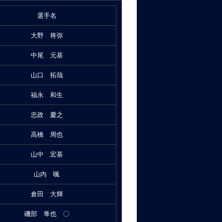
選手名
大野 将弥
中尾 元基
山口 拓哉
福永 和生
忠政 慶之
高橋 周也
山中 宏基
山内 颯
倉田 大輝
磯部 隼也 〇