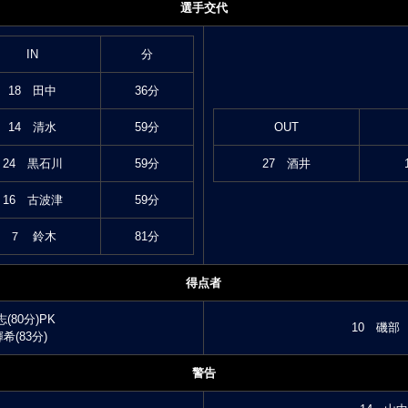
選手交代
IN
分
18 田中
36分
14 清水
59分
OUT
24 黒石川
59分
27 酒井
16 古波津
59分
７ 鈴木
81分
得点者
(80分)PK
10 磯部 
希(83分)
警告