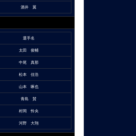
酒井 翼
選手名
太田 俊輔
中尾 真那
松本 佳浩
山本 啄也
青島 賛
村岡 怜央
河野 大翔