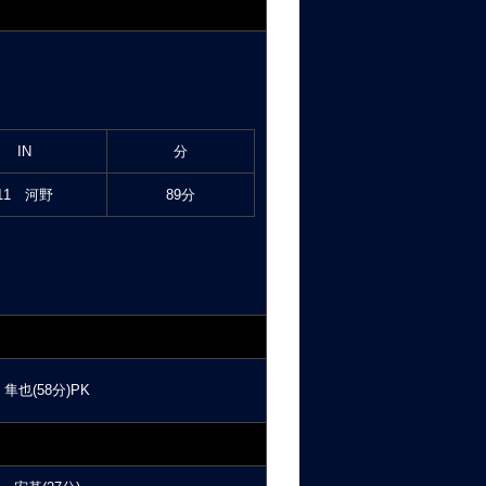
IN
分
11 河野
89分
隼也(58分)PK