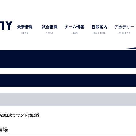
最新情報
試合情報
チーム情報
観戦案内
アカデミー
NEWS
MATCH
TEAM
WATCHING
ACADEMY
0(1次ラウンド)第3戦
技場