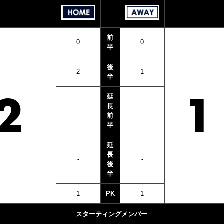
前
0
0
半
後
2
1
半
2
1
延
長
‐
‐
前
半
延
長
‐
‐
後
半
1
PK
1
スターティングメンバー