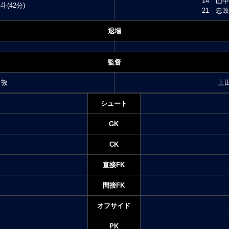
14 山中
(42分)
21 忠政
退場
監督
 敦
上
シュート
GK
CK
直接FK
間接FK
オフサイド
PK