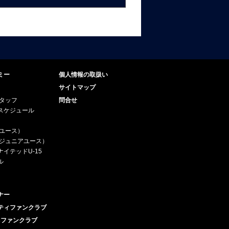
ミー
個人情報の取扱い
サイトマップ
スタッフ
問合せ
スケジュール
（ユース）
5（ジュニアユース）
イテッドU-15
ル
ナー
ティファンクラブ
esファンクラブ