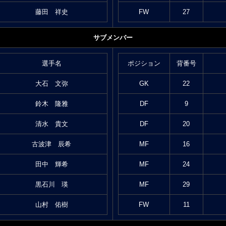
藤田 祥史
FW
27
サブメンバー
選手名
ポジション
背番号
大石 文弥
GK
22
鈴木 隆雅
DF
9
清水 貴文
DF
20
古波津 辰希
MF
16
田中 輝希
MF
24
黒石川 瑛
MF
29
山村 佑樹
FW
11