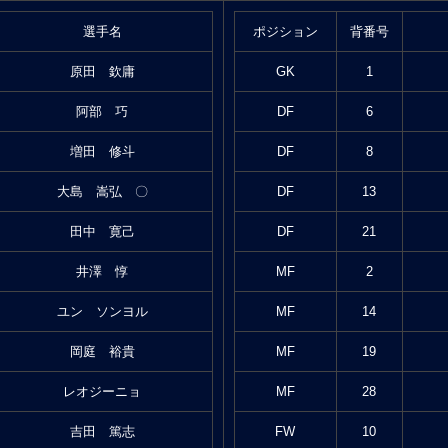
選手名
ポジション
背番号
原田 欽庸
GK
1
阿部 巧
DF
6
増田 修斗
DF
8
大島 嵩弘 〇
DF
13
田中 寛己
DF
21
井澤 惇
MF
2
ユン ソンヨル
MF
14
岡庭 裕貴
MF
19
レオジーニョ
MF
28
吉田 篤志
FW
10