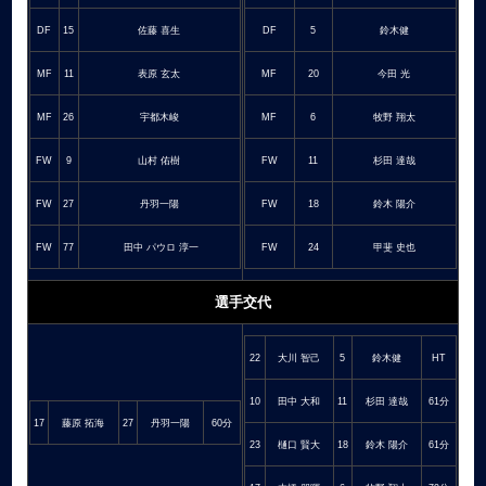
DF
15
佐藤 喜生
DF
5
鈴木健
MF
11
表原 玄太
MF
20
今田 光
MF
26
宇都木峻
MF
6
牧野 翔太
FW
9
山村 佑樹
FW
11
杉田 達哉
FW
27
丹羽一陽
FW
18
鈴木 陽介
FW
77
田中 パウロ 淳一
FW
24
甲斐 史也
選手交代
22
大川 智己
5
鈴木健
HT
10
田中 大和
11
杉田 達哉
61分
17
藤原 拓海
27
丹羽一陽
60分
23
樋口 賢大
18
鈴木 陽介
61分