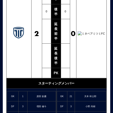
後
0
0
半
延
長
2
0
前
半
延
長
後
半
PK
スターティングメンバー
GK
1
原田 欽庸
GK
21
天本 幹士郎
DF
3
増田 修斗
DF
3
小野 尚樹