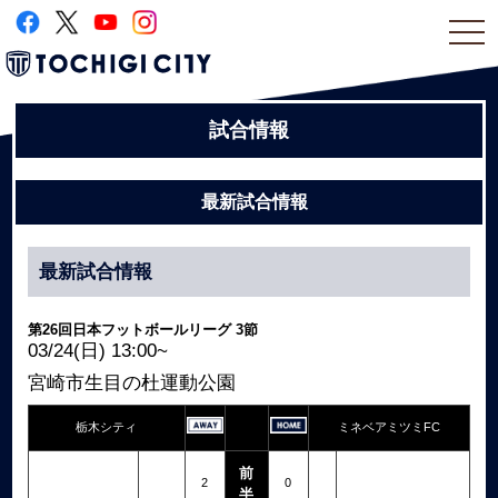
togg
navi
試合情報
最新試合情報
最新試合情報
第26回日本フットボールリーグ 3節
03/24(日) 13:00~
宮崎市生目の杜運動公園
栃木シティ
ミネベアミツミFC
前
2
0
半