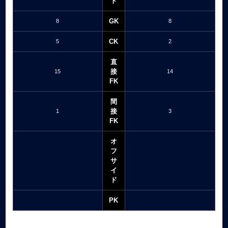
ト
GK
8
8
CK
5
2
直
接
15
14
FK
間
接
1
3
FK
オ
フ
サ
イ
ド
PK