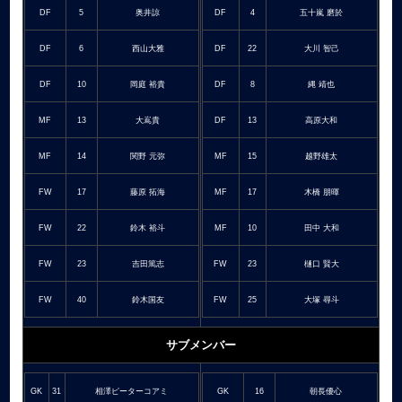
DF
5
奥井諒
DF
4
五十嵐 磨於
DF
6
西山大雅
DF
22
大川 智己
DF
10
岡庭 裕貴
DF
8
縄 靖也
MF
13
大嶌貴
DF
13
高原大和
MF
14
関野 元弥
MF
15
越野雄太
FW
17
藤原 拓海
MF
17
木橋 朋暉
FW
22
鈴木 裕斗
MF
10
田中 大和
FW
23
吉田篤志
FW
23
樋口 賢大
FW
40
鈴木国友
FW
25
大塚 尋斗
サブメンバー
GK
31
相澤ピーターコアミ
GK
16
朝長優心