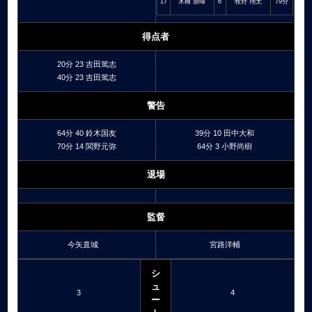
17
木橋 朋暉
6
牧野 翔太
79分
得点者
20分 23 吉田篤志
40分 23 吉田篤志
警告
64分 40 鈴木国友
39分 10 田中大和
70分 14 関野元弥
64分 3 小野尚樹
退場
監督
今矢直城
宮路洋輔
シ
ュ
3
4
ー