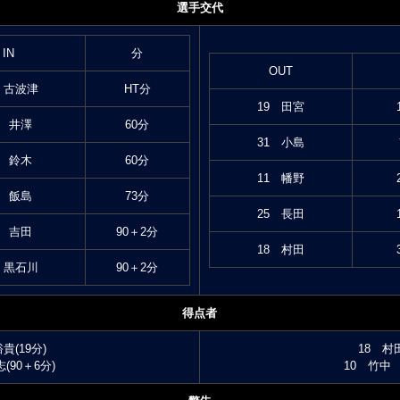
選手交代
IN
分
OUT
 古波津
HT分
19 田宮
0 井澤
60分
31 小島
 鈴木
60分
11 幡野
0 飯島
73分
25 長田
3 吉田
90＋2分
18 村田
 黒石川
90＋2分
得点者
貴(19分)
18 村
(90＋6分)
10 竹中 