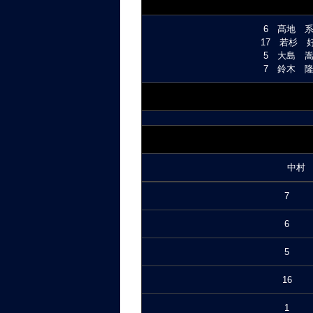
6 髙地 系治
17 若杉 好
5 大島 嵩弘
7 鈴木 隆雅
中村
7
6
5
16
1