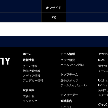
オフサイド
PK
ホーム
チーム情報
アカデ
最新情報
クラブ概要
U-25
ホームタウン活動
チーム情報
選手/
地域活動情報
チーム
トップチーム
メディア情報
アカデミー情報
選手/スタッフ
U-18
チームスケジュール
U-1
試合結果
足利ユナ
チアリーダー
スクー
大会日程
ランキング
観戦案内
グッズ
チケット