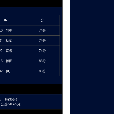
IN
分
10 竹中
74分
７ 秋葉
74分
22 富樫
74分
15 篠田
83分
32 伊川
83分
田 翔(35分)
公基(90＋5分)