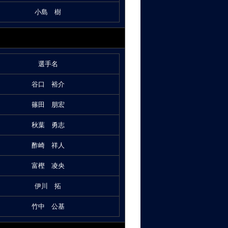
小島 樹
選手名
谷口 裕介
篠田 朋宏
秋葉 勇志
酢崎 祥人
富樫 凌央
伊川 拓
竹中 公基