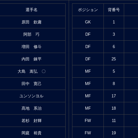
選手名
ポジション
背番号
原田 欽庸
GK
1
阿部 巧
DF
3
増田 修斗
DF
6
内田 錬平
DF
25
大島 嵩弘 〇
MF
5
田中 寛己
MF
8
ユンソンヨル
MF
17
髙地 系治
MF
18
若杉 好輝
FW
11
岡庭 裕貴
FW
19