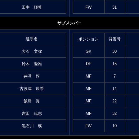
田中 輝希
FW
31
サブメンバー
選手名
ポジション
背番号
大石 文弥
GK
30
鈴木 隆雅
DF
15
井澤 惇
MF
7
古波津 辰希
MF
14
飯島 翼
MF
22
吉田 篤志
MF
32
黒石川 瑛
FW
10