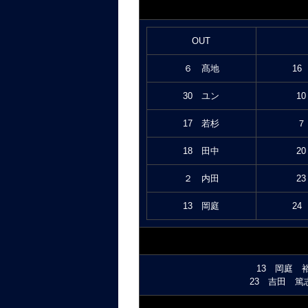
OUT
６ 髙地
16
30 ユン
1
17 若杉
７
18 田中
2
２ 内田
2
13 岡庭
24
13 岡庭 裕
23 吉田 篤志