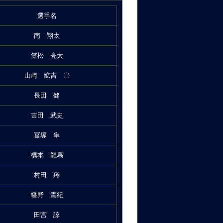
選手名
南 翔太
笠松 亮太
山崎 絋吉 〇
長田 健
吉田 武史
冨塚 隼
橋本 龍馬
村田 翔
幡野 貴紀
田宮 諒