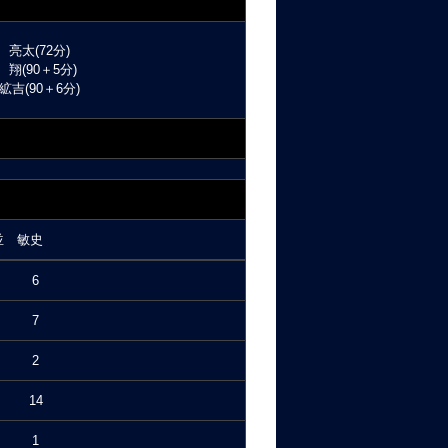
 亮太(72分)
 翔(90＋5分)
絋吉(90＋6分)
並 敏史
6
7
2
14
1