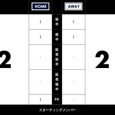
前
1
1
半
後
1
1
半
2
2
延
長
‐
‐
前
半
延
長
‐
‐
後
半
1
PK
‐
スターティングメンバー