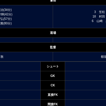
警告
(34分)
3 笠松
輝(42分)
18 村田
(57分)
6 山崎 
(80分)
退場
監督
 敦
都
シュート
GK
CK
直接FK
間接FK