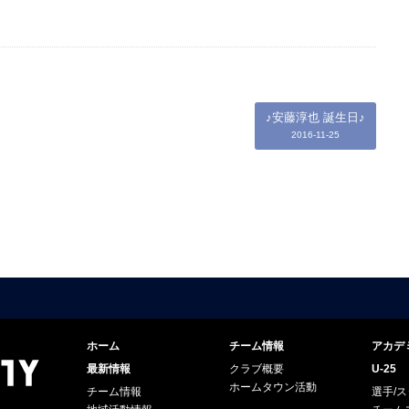
♪安藤淳也 誕生日♪
2016-11-25
ホーム
チーム情報
アカデ
最新情報
クラブ概要
U-25
ホームタウン活動
チーム情報
選手/