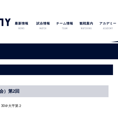
最新情報
試合情報
チーム情報
観戦案内
アカデミー
NEWS
MATCH
TEAM
WATCHING
ACADEMY
会）第2回
：30＠大平第２