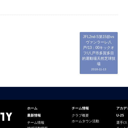
JFL2nd-S第15節vs
ヴァンラーレ八
戸/13：00キックオ
フ/八戸市多賀多目
的運動場天然芝球技
場
2016-11-13
ホーム
チーム情報
アカデ
最新情報
クラブ概要
U-25
ホームタウン活動
チーム情報
選手/