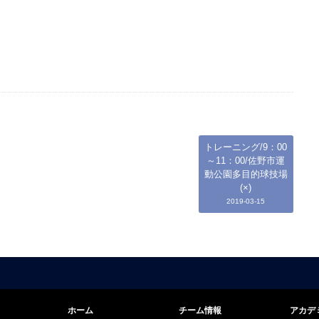
トレーニング/9：00
～11：00/佐野市運
動公園多目的球技場
(×)
2019-03-15
ホーム
チーム情報
アカデ