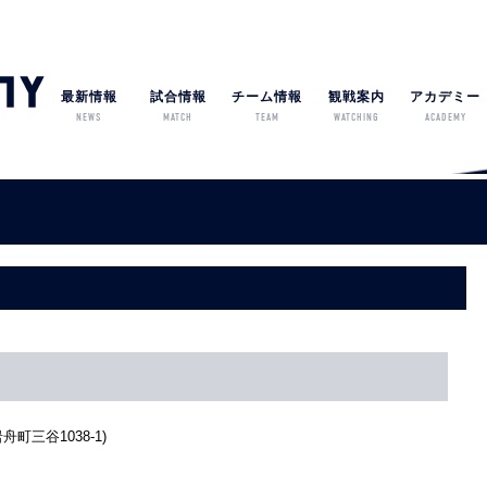
最新情報
試合情報
チーム情報
観戦案内
アカデミー
NEWS
MATCH
TEAM
WATCHING
ACADEMY
岩舟町三谷1038-1)