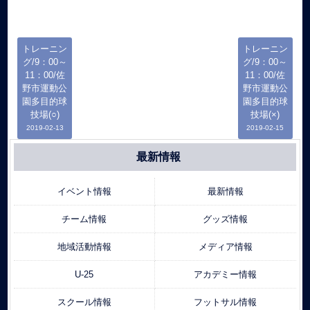
トレーニン
トレーニン
グ/9：00～
グ/9：00～
11：00/佐
11：00/佐
野市運動公
野市運動公
園多目的球
園多目的球
技場(○)
技場(×)
2019-02-13
2019-02-15
最新情報
イベント情報
最新情報
チーム情報
グッズ情報
地域活動情報
メディア情報
U-25
アカデミー情報
スクール情報
フットサル情報