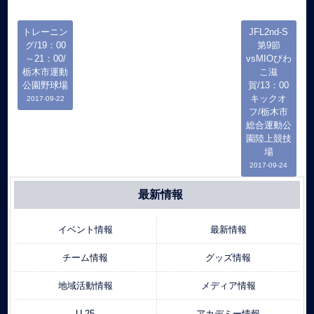
トレーニン
JFL2nd-S
グ/19：00
第9節
～21：00/
vsMIOびわ
栃木市運動
こ滋
公園野球場
賀/13：00
キックオ
2017-09-22
フ/栃木市
総合運動公
園陸上競技
場
2017-09-24
最新情報
イベント情報
最新情報
チーム情報
グッズ情報
地域活動情報
メディア情報
U-25
アカデミー情報