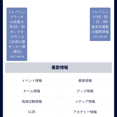
トレーニン
トレーニン
グマッチ
グ/19：00
vs作新大
～21：00/
学/19：20
栃木市運動
キックオ
公園野球場
フ/サンエ
2017-06-30
コ自然の森
サッカー場
（鹿沼）
2017-06-28
最新情報
イベント情報
最新情報
チーム情報
グッズ情報
地域活動情報
メディア情報
U-25
アカデミー情報