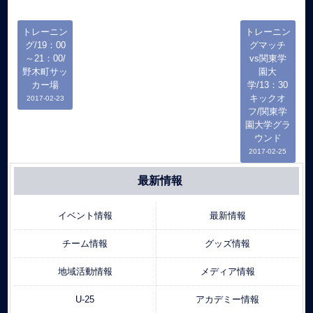
トレーニン
トレーニン
グ/19：00
グマッチ
～21：00/
vs関東学
野木町サッ
園大
カー場
学/13：30
キックオ
2017-02-23
フ/関東学
園大学グラ
ウンド
2017-02-25
最新情報
イベント情報
最新情報
チーム情報
グッズ情報
地域活動情報
メディア情報
U-25
アカデミー情報