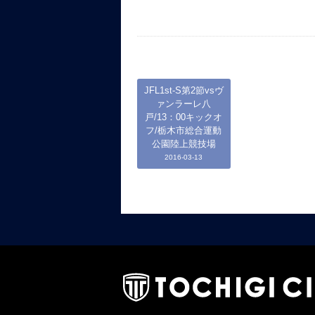
JFL1st-S第2節vsヴ
ァンラーレ八
戸/13：00キックオ
フ/栃木市総合運動
公園陸上競技場
2016-03-13