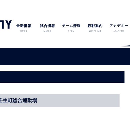
最新情報
試合情報
チーム情報
観戦案内
アカデミー
NEWS
MATCH
TEAM
WATCHING
ACADEMY
0/壬生町総合運動場