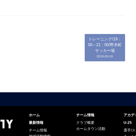
トレーニング/19：
00～21：00/野木町
サッカー場
2016-03-16
ホーム
チーム情報
アカデ
最新情報
クラブ概要
U-25
ホームタウン活動
チーム情報
選手/