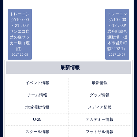
トレーニン
トレーニン
グ/19：00
グ/10：00
～21：00/
～12：00/
サンエコ自
岩舟町総合
然の森サッ
運動場（栃
カー場（鹿
木市岩舟町
沼）
静2292-1）
2017-10-05
2017-10-07
最新情報
イベント情報
最新情報
チーム情報
グッズ情報
地域活動情報
メディア情報
U-25
アカデミー情報
スクール情報
フットサル情報