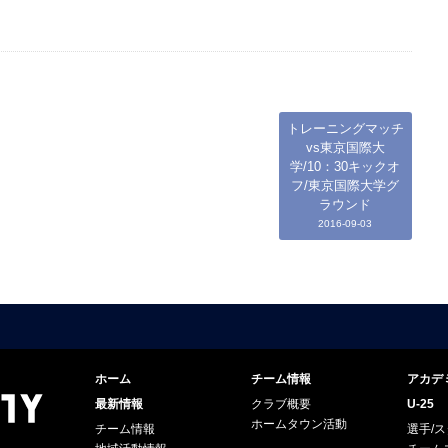
トレーニングマッチ
vs東京国際大
学/10：30キックオ
フ/東京国際大学グ
ラウンド
2016-09-03
ホーム
チーム情報
アカデ
最新情報
クラブ概要
U-25
ホームタウン活動
チーム情報
選手/