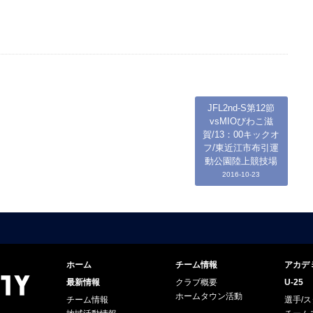
JFL2nd-S第12節
vsMIOびわこ滋
賀/13：00キックオ
フ/東近江市布引運
動公園陸上競技場
2016-10-23
ホーム
チーム情報
アカデ
最新情報
クラブ概要
U-25
ホームタウン活動
チーム情報
選手/