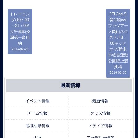
トレーニン
JFL2nd-S
グ/19：00
第10節vs
～21：00/
ファジアー
大平運動公
ノ岡山ネク
園第一多目
スト/13：
的
00キック
オフ/栃木
2016-09-23
市総合運動
公園陸上競
技場
2016-09-25
最新情報
イベント情報
最新情報
チーム情報
グッズ情報
地域活動情報
メディア情報
U-25
アカデミー情報