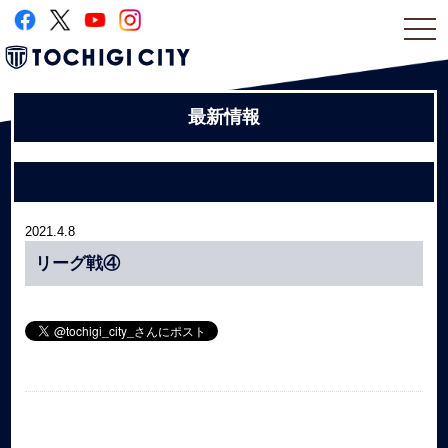
togg
navi
最新情報
2021.4.8
リーグ戦④