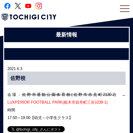
togg
navi
最新情報
2021.6.3
佐野校
会場：
佐野市運動公園体育館(佐野市赤見町2130-2)
→
LUXPERIOR FOOTBALL PARK(栃木市岩舟町三谷1038-1)
時間
17:50～19:00【幼児～小学生クラス】