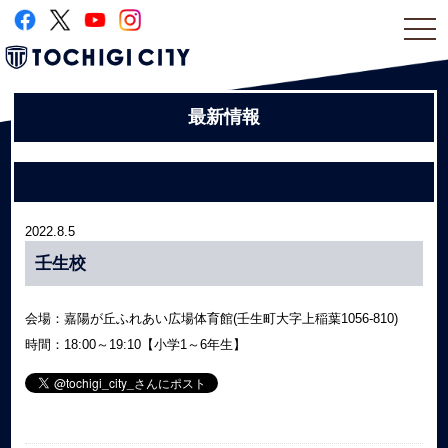
togg
navi
最新情報
2022.8.5
壬生校
会場：嘉陽が丘ふれあい広場体育館(壬生町大字上稲葉1056-810)
時間：18:00～19:10【小学1～6年生】