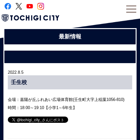
togg
navi
最新情報
2022.8.5
壬生校
会場：嘉陽が丘ふれあい広場体育館(壬生町大字上稲葉1056-810)
時間：18:00～19:10【小学1～6年生】