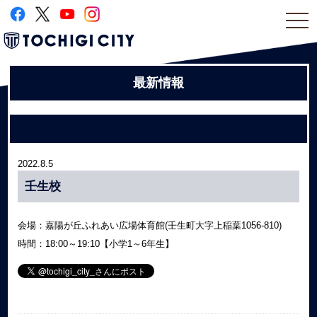
togg
navi
最新情報
2022.8.5
壬生校
会場：嘉陽が丘ふれあい広場体育館(壬生町大字上稲葉1056-810)
時間：18:00～19:10【小学1～6年生】