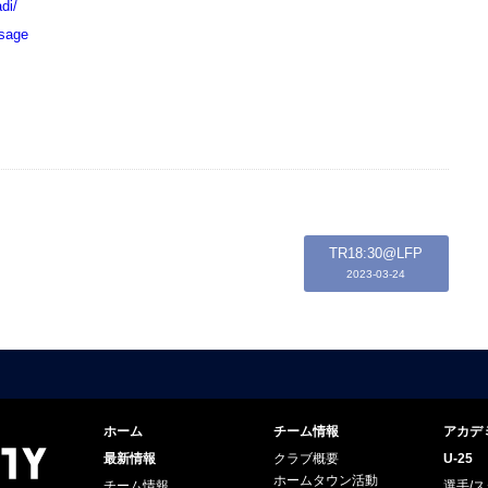
di/
ssage
TR18:30@LFP
2023-03-24
ホーム
チーム情報
アカデ
最新情報
クラブ概要
U-25
ホームタウン活動
チーム情報
選手/