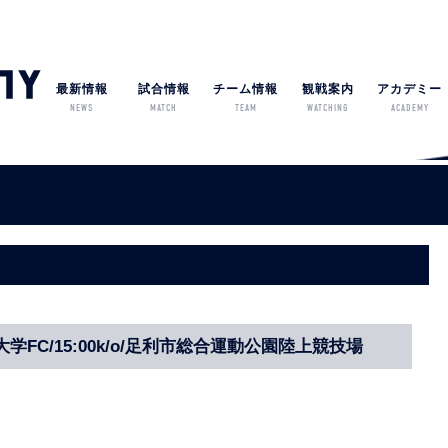
最新情報
試合情報
チーム情報
観戦案内
アカデミー
NEWS
MATCH
TEAM
WATCHING
ACADEMY
学FC/15:00k/o/足利市総合運動公園陸上競技場