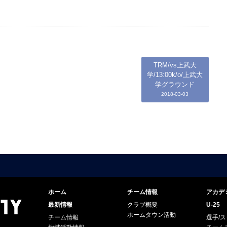
TRM/vs上武大
学/13:00k/o/上武大
学グラウンド
2018-03-03
ホーム
チーム情報
アカデ
最新情報
クラブ概要
U-25
ホームタウン活動
チーム情報
選手/