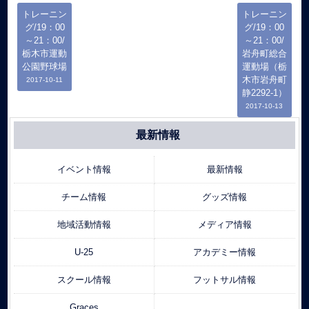
トレーニン
トレーニン
グ/19：00
グ/19：00
～21：00/
～21：00/
栃木市運動
岩舟町総合
公園野球場
運動場（栃
木市岩舟町
2017-10-11
静2292-1）
2017-10-13
最新情報
イベント情報
最新情報
チーム情報
グッズ情報
地域活動情報
メディア情報
U-25
アカデミー情報
スクール情報
フットサル情報
Graces