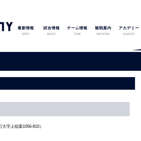
最新情報
試合情報
チーム情報
観戦案内
アカデミー
NEWS
MATCH
TEAM
WATCHING
ACADEMY
上稲葉1056-810）