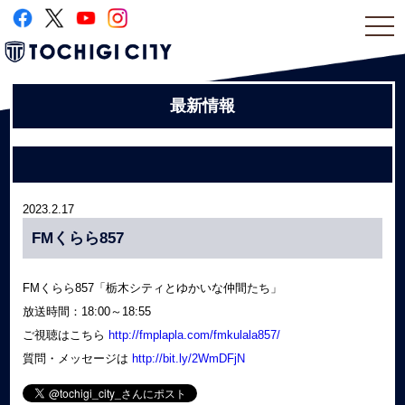
togg
navi
最新情報
2023.2.17
FMくらら857
FMくらら857「栃木シティとゆかいな仲間たち」
放送時間：18:00～18:55
ご視聴はこちら
http://
fmplapla.com/fmkulala857/
質問・メッセージは
http://
bit.ly/2WmDFjN