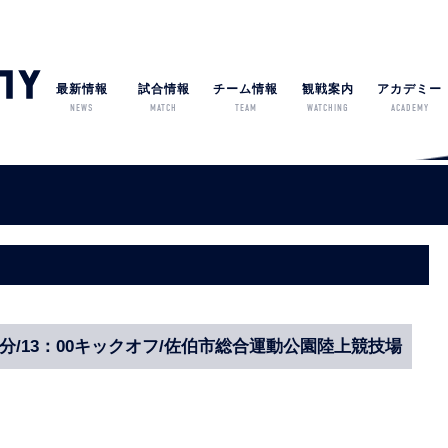
最新情報
試合情報
チーム情報
観戦案内
アカデミー
NEWS
MATCH
TEAM
WATCHING
ACADEMY
スパ大分/13：00キックオフ/佐伯市総合運動公園陸上競技場