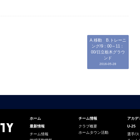
A.移動 B.トレーニ
ング/9：00～11：
00/日立栃木グラウ
ンド
2016-05-28
ホーム
チーム情報
アカデ
最新情報
クラブ概要
U-25
ホームタウン活動
チーム情報
選手/