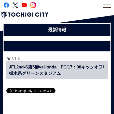
togg
navi
最新情報
2016.7.11
JFL2nd-S第5節vsHonda FC/17：00キックオフ/
栃木県グリーンスタジアム