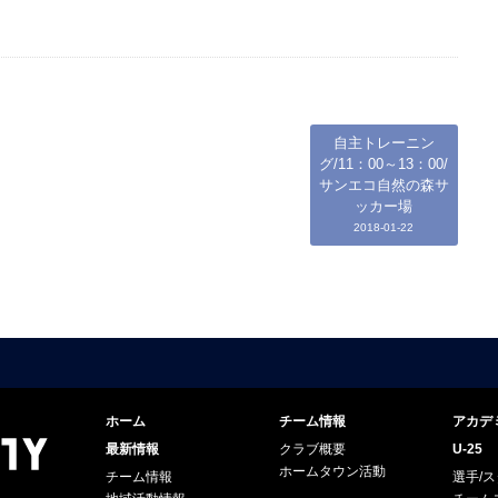
自主トレーニン
グ/11：00～13：00/
サンエコ自然の森サ
ッカー場
2018-01-22
ホーム
チーム情報
アカデ
最新情報
クラブ概要
U-25
ホームタウン活動
チーム情報
選手/