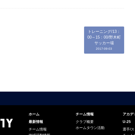
トレーニング/13：
00～15：00/野木町
サッカー場
2017-09-03
ホーム
チーム情報
アカデ
最新情報
クラブ概要
U-25
ホームタウン活動
チーム情報
選手/