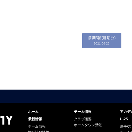
前期3節(延期分)
2021-09-22
ホーム
チーム情報
アカデ
最新情報
クラブ概要
U-25
ホームタウン活動
チーム情報
選手/