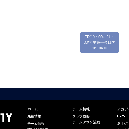
TR/19：00～21：
00/大平第一多目的
2015-06-10
ホーム
チーム情報
アカデ
最新情報
クラブ概要
U-25
ホームタウン活動
チーム情報
選手/