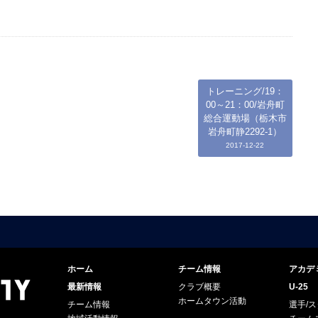
トレーニング/19：
00～21：00/岩舟町
総合運動場（栃木市
岩舟町静2292-1）
2017-12-22
ホーム
チーム情報
アカデ
最新情報
クラブ概要
U-25
ホームタウン活動
チーム情報
選手/