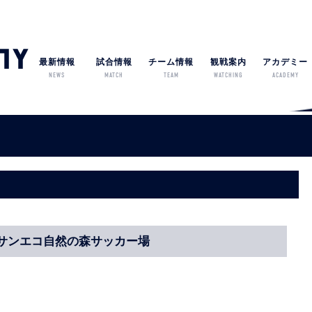
最新情報
試合情報
チーム情報
観戦案内
アカデミー
NEWS
MATCH
TEAM
WATCHING
ACADEMY
k/o/サンエコ自然の森サッカー場