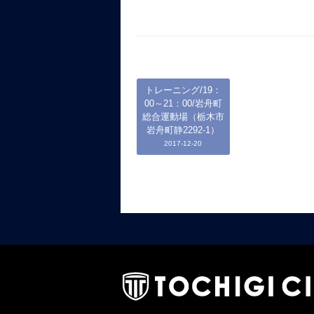
トレーニング/19：
00～21：00/岩舟町
総合運動場（栃木市
岩舟町静2292-1）
2017-12-20