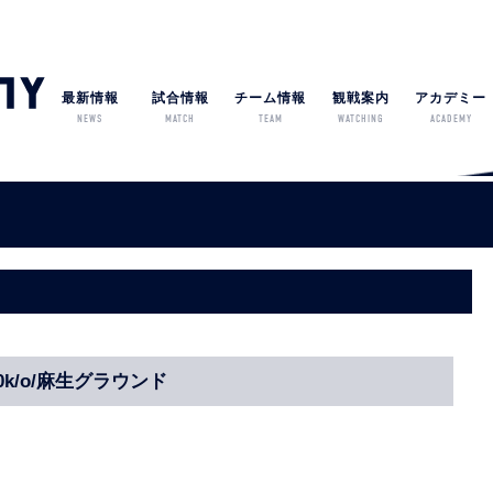
最新情報
試合情報
チーム情報
観戦案内
アカデミー
NEWS
MATCH
TEAM
WATCHING
ACADEMY
00k/o/麻生グラウンド