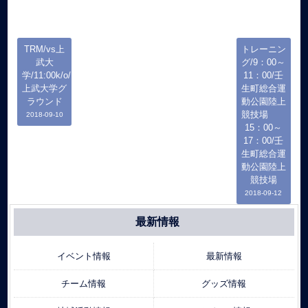
TRM/vs上
トレーニン
武大
グ/9：00～
学/11:00k/o/
11：00/壬
上武大学グ
生町総合運
ラウンド
動公園陸上
競技場
2018-09-10
15：00～
17：00/壬
生町総合運
動公園陸上
競技場
2018-09-12
最新情報
イベント情報
最新情報
チーム情報
グッズ情報