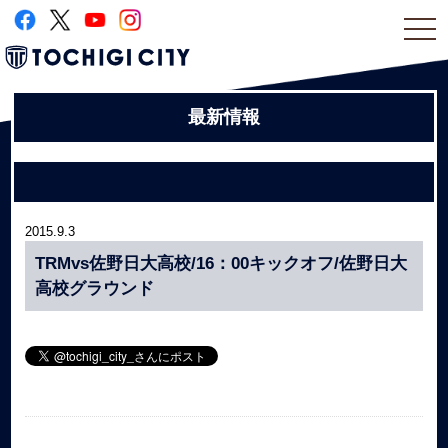
togg
navi
最新情報
2015.9.3
TRMvs佐野日大高校/16：00キックオフ/佐野日大
高校グラウンド