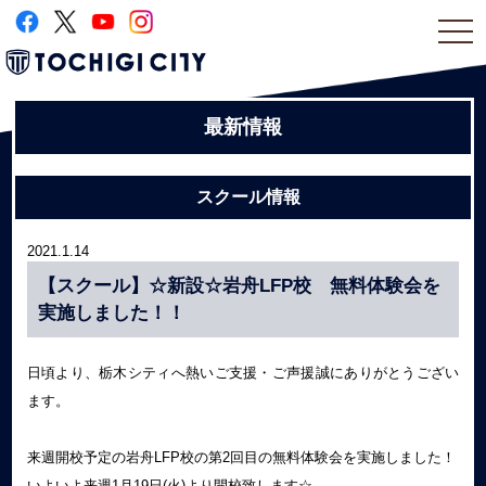
togg
navi
最新情報
スクール情報
2021.1.14
【スクール】☆新設☆岩舟LFP校 無料体験会を
実施しました！！
日頃より、栃木シティへ熱いご支援・ご声援誠にありがとうござい
ます。
来週開校予定の岩舟LFP校の第2回目の無料体験会を実施しました！
いよいよ来週1月19日(火)より開校致します☆