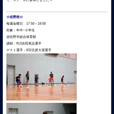
☆佐野校☆
毎週金曜日 17:50～19:00
対象：年中~小学生
@佐野市総合体育館
講師：#13吉田篤志選手
ゲスト選手：#32北原大奨選手