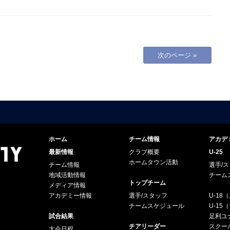
次のページ »
ホーム
チーム情報
アカデ
最新情報
クラブ概要
U-25
ホームタウン活動
チーム情報
選手/
地域活動情報
チーム
トップチーム
メディア情報
アカデミー情報
選手/スタッフ
U-18
チームスケジュール
U-1
試合結果
足利ユナ
チアリーダー
スクー
大会日程