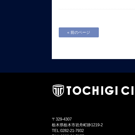
« 前のページ
〒329-4307
栃木県栃木市岩舟町静1219-2
TEL:0282-21-7932