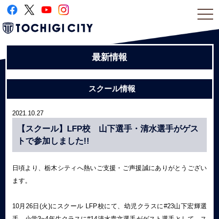
togg
navi
最新情報
スクール情報
2021.10.27
【スクール】LFP校 山下選手・清水選手がゲス
トで参加しました!!
日頃より、栃木シティへ熱いご支援・ご声援誠にありがとうござい
ます。
10月26日(火)にスクール LFP校にて、幼児クラスに#23山下宏輝選
手、小学3~4年生クラスに#14清水貴文選手がゲスト選手として、ス