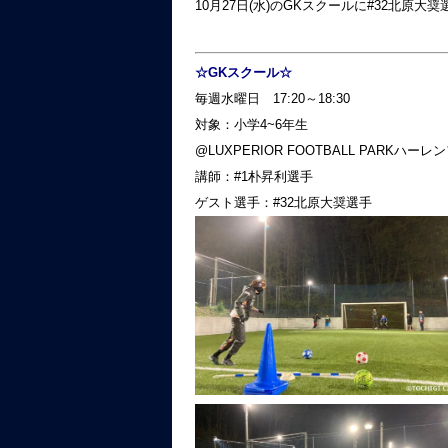
10月27日(水)のGKスクールに#32北
☆GKスクール☆
毎週水曜日 17:20～18:30
対象：小学4~6年生
@LUXPERIOR FOOTBALL PARKハー
講師：#1朴昇利選手
ゲスト選手：#32北原大奨選手