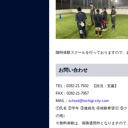
随時体験スクールを行っておりますので、お
お問い合わせ
TEL：0282-21-7932 【担当：安藤】
FAX：0282-21-7957
MAIL：
school@tochigi-city.com
①氏名 ②学年 ③連絡先 ④体験希望日 ⑤ク
の他）
※無料体験は、保険適用外となりますので