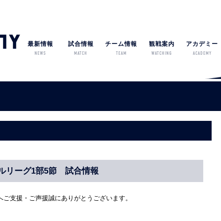
最新情報
試合情報
チーム情報
観戦案内
アカデミー
NEWS
MATCH
TEAM
WATCHING
ACADEMY
ルリーグ1部5節 試合情報
へご支援・ご声援誠にありがとうございます。