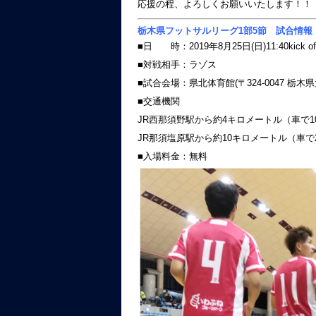
応援の程、よろしくお願いいたします！！
栃木県フットサルリーグ1部5節 試合情報
■日 時：2019年8月25日(日)11:40kick of
■対戦相手：ラゾス
■試合会場：県北体育館(〒324-0047 栃
■交通機関
JR西那須野駅から約4キロメートル（車で1
JR那須塩原駅から約10キロメートル（車で
■入場料金：無料