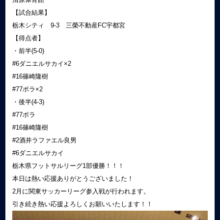
【試合結果】
栃木シティ 9‐3 三榮不動産FC宇都宮
【得点者】
・前半(5-0)
#6ダニエルサカイ×2
#16篠崎隆樹
#77ボラ×2
・後半(4‐3)
#77ボラ
#16篠崎隆樹
#2酒井ラファエル良男
#6ダニエルサカイ
栃木県フットサルリーグ1部優勝！！！
本日は熱い応援ありがとうございました！
2月に関東サッカーリーグ参入戦が行われます。
引き続き熱い応援よろしくお願いいたします！！