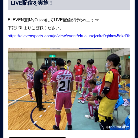
LIVE配信を実施！
ELEVEN(旧MyCujoo)にてLIVE配信が行われます☆
下記URLよりご観戦ください。
https://elevensports.com/ja/view/event/ckuajunxjzokd0gblmw5okd9k