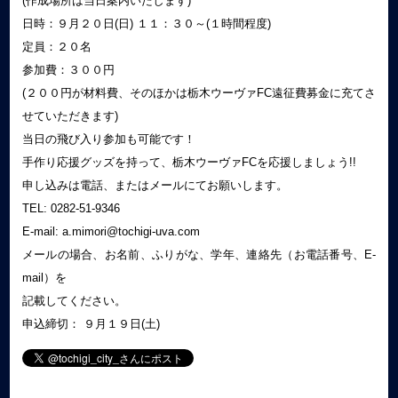
(作成場所は当日案内いたします)
日時：９月２０日(日) １１：３０～(１時間程度)
定員：２０名
参加費：３００円
(２００円が材料費、そのほかは栃木ウーヴァFC遠征費募金に充てさ
せていただきます)
当日の飛び入り参加も可能です！
手作り応援グッズを持って、栃木ウーヴァFCを応援しましょう!!
申し込みは電話、またはメールにてお願いします。
TEL: 0282-51-9346
E-mail: a.mimori@tochigi-uva.com
メールの場合、お名前、ふりがな、学年、連絡先（お電話番号、E-
mail）を
記載してください。
申込締切： ９月１９日(土)