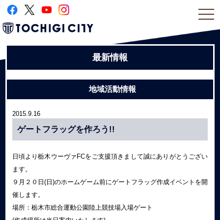
togg
navi
最新情報
地域活動情報
2015.9.16
ゲートフラッグを作ろう!!
日頃より栃木ウーヴァFCをご支援頂きまして誠にありがとうござい
ます。
９月２０日(日)のホームゲーム前にゲートフラッグ作成イベントを開
催します。
場所：栃木市総合運動公園陸上競技場入場ゲート