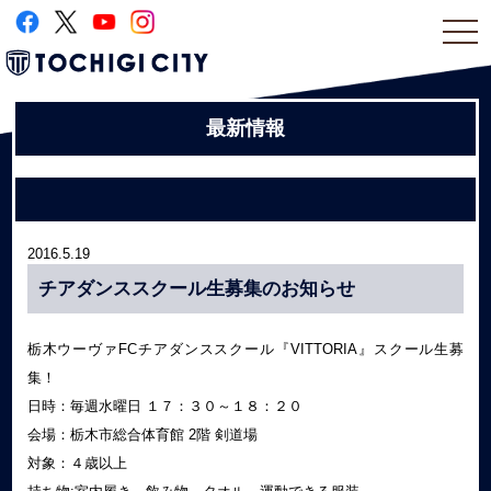
togg
navi
最新情報
2016.5.19
チアダンススクール生募集のお知らせ
栃木ウーヴァFCチアダンススクール『VITTORIA』スクール生募
集！
日時：毎週水曜日 １７：３０～１８：２０
会場：栃木市総合体育館 2階 剣道場
対象：４歳以上