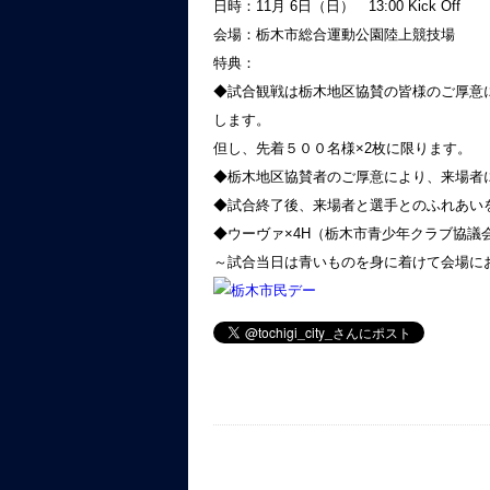
日時：11月 6日（日） 13:00 Kick Off
会場：栃木市総合運動公園陸上競技場
特典：
◆試合観戦は栃木地区協賛の皆様のご厚意
します。
但し、先着５００名様×2枚に限ります。
◆栃木地区協賛者のご厚意により、来場者
◆試合終了後、来場者と選手とのふれあい
◆ウーヴァ×4H（栃木市青少年クラブ協
～試合当日は青いものを身に着けて会場に