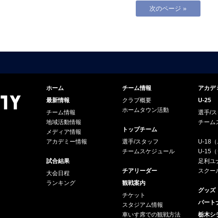
次のページ »
ホーム
チーム情報
アカデ
最新情報
クラブ概要
U-25
ホームタウン活動
チーム情報
選手/
地域活動情報
チーム
トップチーム
メディア情報
アカデミー情報
選手/スタッフ
U-18
チームスケジュール
U-1
試合結果
足利ユナ
チアリーダー
スクー
大会日程
ランキング
観戦案内
グッズ
チケット
パート
スタジアム情報
車いす席での観戦方法
栃木シ