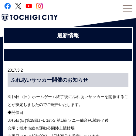
togg
navi
最新情報
2017.3.2
ふれあいサッカー開催のお知らせ
3月5日（日）ホームゲーム終了後にふれあいサッカーを開催するこ
とが決定しましたのでご報告いたします。
◆開催日
3月5日(日)第19回JFL 1st-S 第1節 ソニー仙台FC戦終了後
会場：栃木市総合運動公園陸上競技場